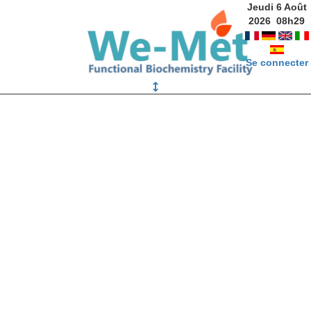
Jeudi 6 Août
2026
08
h
29
Se connecter